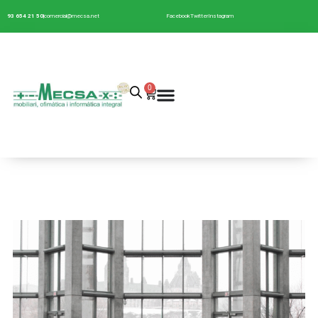
93 654 21 50
comercial@mecsa.net
Facebook
Twitter
Instagram
0