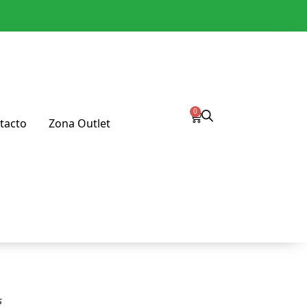
0
tacto
Zona Outlet
s