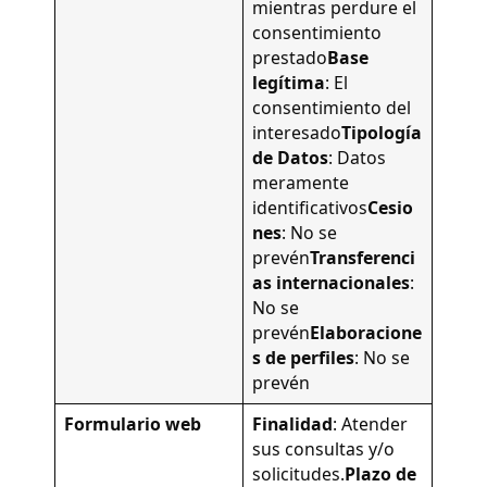
mientras perdure el
consentimiento
prestado
Base
legítima
: El
consentimiento del
interesado
Tipología
de Datos
: Datos
meramente
identificativos
Cesio
nes
: No se
prevén
Transferenci
as internacionales
:
No se
prevén
Elaboracione
s de perfiles
: No se
prevén
Formulario web
Finalidad
: Atender
sus consultas y/o
solicitudes.
Plazo de