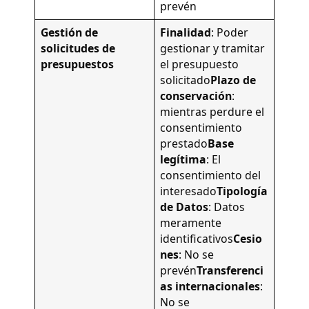
prevén
Gestión de
Finalidad
: Poder
solicitudes de
gestionar y tramitar
presupuestos
el presupuesto
solicitado
Plazo de
conservación
:
mientras perdure el
consentimiento
prestado
Base
legítima
: El
consentimiento del
interesado
Tipología
de Datos
: Datos
meramente
identificativos
Cesio
nes
: No se
prevén
Transferenci
as internacionales
:
No se