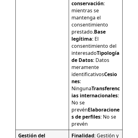
conservación
:
mientras se
mantenga el
consentimiento
prestado.
Base
legítima
: El
consentimiento del
interesado
Tipología
de Datos
: Datos
meramente
identificativos
Cesio
nes
:
Ninguna
Transferenc
ias internacionales
:
No se
prevén
Elaboracione
s de perfiles
: No se
prevén
Gestión del
Finalidad
: Gestión y