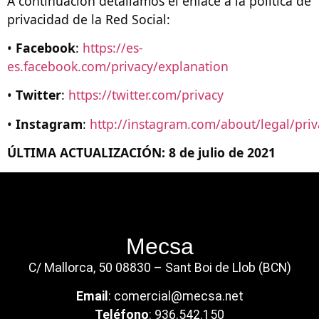
A continuación detallamos el enlace a la política de
privacidad de la Red Social:
•
Facebook
:
https://es-
es.facebook.com/privacy/explanation
•
Twitter
:
https://twitter.com/privacy
•
Instagram
:
http://instagram.com/about/legal/priv
ÚLTIMA ACTUALIZACIÓN: 8 de julio de 2021
Mecsa
C/ Mallorca, 50 08830 – Sant Boi de Llob (BCN)
Email
:
comercial@mecsa.net
Teléfono
:
936.542.150