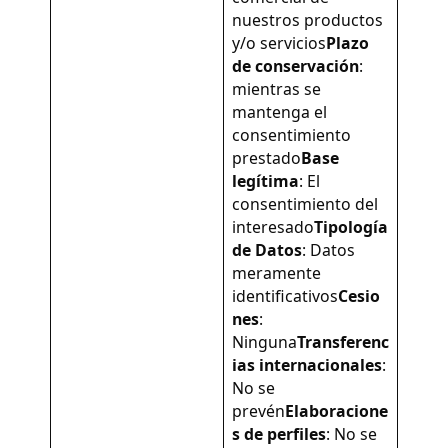
nuestros productos
y/o servicios
Plazo
de conservación
:
mientras se
mantenga el
consentimiento
prestado
Base
legítima
: El
consentimiento del
interesado
Tipología
de Datos
: Datos
meramente
identificativos
Cesio
nes
:
Ninguna
Transferenc
ias internacionales
:
No se
prevén
Elaboracione
s de perfiles
: No se