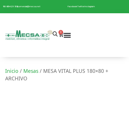
93 654 21 50
comercial@mecsa.net
Facebook
Twitter
Instagram
0
Inicio
/
Mesas
/ MESA VITAL PLUS 180×80 +
ARCHIVO