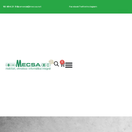
93 654 21 50
comercial@mecsa.net
Facebook
Twitter
Instagram
0